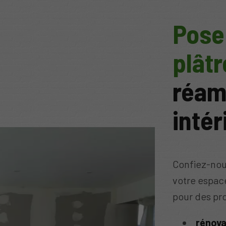
Pose
plâtr
réa
intér
Confiez-nous
votre espace
pour des pro
rénova