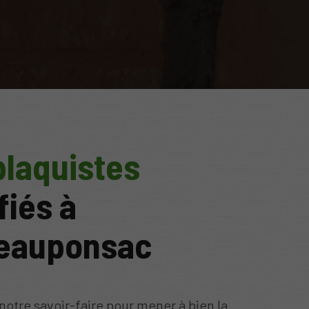
plaquistes
fiés à
eauponsac
notre savoir-faire pour mener à bien la