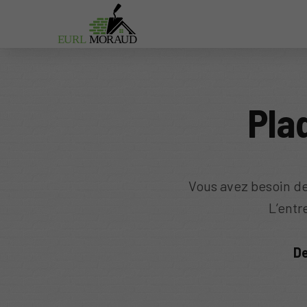
EURL
MO
R
A
UD
Pla
Vous avez besoin de
L’entr
De