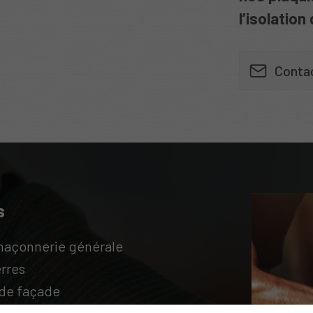
l’isolation
Conta
s
maçonnerie générale
erres
de façade