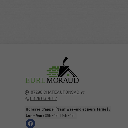
EURL
MO
R
A
UD
87290
CHATEAUPONSAC
06 76 03 76 52
Horaires d'appel [Sauf weekend et jours fériés] :
Lun - Ven :
08h - 12h | 14h - 18h