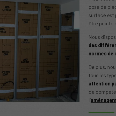
pose de pla
surface est
être peinte 
Nous dispos
des différe
normes de 
De plus, nou
tous les typ
attention pa
de compéte
l’
aménageme