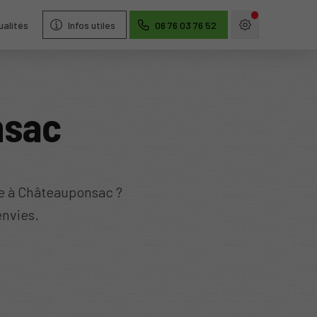
ualités
Infos utiles
06 76 03 76 52
nsac
re à Châteauponsac ?
envies.