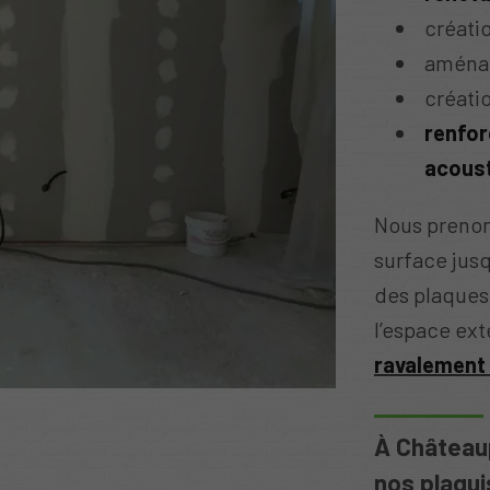
créati
aména
créati
renfor
acous
Nous prenons
surface jusq
des plaques 
l’espace ex
ravalement
À Châteaup
nos plaqui