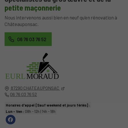
petite maçonnerie
Nous intervenons aussi bien en neuf qu’en rénovation à
Châteauponsac.
06 76 03 76 52
EURL
MO
R
A
UD
87290
CHATEAUPONSAC
06 76 03 76 52
Horaires d'appel [Sauf weekend et jours fériés] :
Lun - Ven :
08h - 12h | 14h - 18h