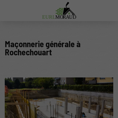
EURL
MO
R
A
UD
Maçonnerie générale à
Rochechouart